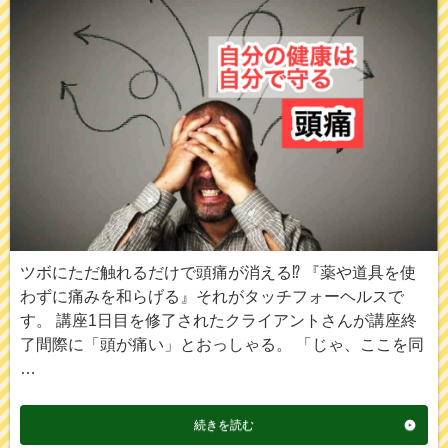
ツボにただ触れるだけで頭痛が消える⁉︎ 『薬や道具を使
わずに痛みを和らげる』それがタッチフォーヘルスで
す。 講座1日目を修了されたクライアントさんが講座終
了間際に「頭が痛い」とおっしゃる。 「じゃ、ここを同
…
続きを読む