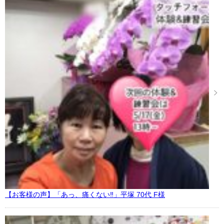
【お客様の声】「あっ、痛くない‼︎」平塚 70代 F様