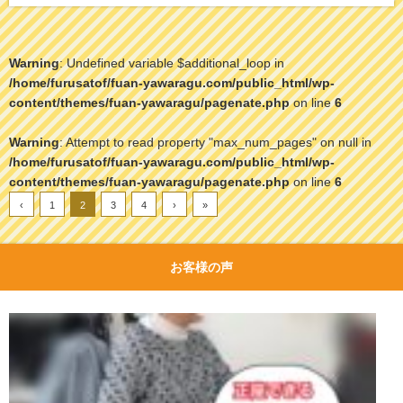
Warning
: Undefined variable $additional_loop in
/home/furusatof/fuan-yawaragu.com/public_html/wp-
content/themes/fuan-yawaragu/pagenate.php
on line
6
Warning
: Attempt to read property "max_num_pages" on null in
/home/furusatof/fuan-yawaragu.com/public_html/wp-
content/themes/fuan-yawaragu/pagenate.php
on line
6
‹
1
2
3
4
›
»
お客様の声